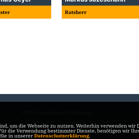
ster
Ratsherr
CDU Kreisverband Göttingen
nd, um die Webseite zu nutzen. Weiterhin verwenden wir Di
r die Verwendung bestimmter Dienste, benötigen wir Ihre 
CDU in Niedersachsen
 Sie in unserer
Datenschutzerklärung
.