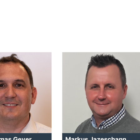
mas Geyer
Markus Jazeschann